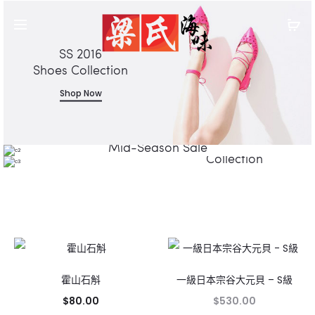
SS 2016
Shoes Collection
Shop Now
50% Off
New Summer
Mid-Season Sale
Collection
Shop Now
Shop Now
霍山石斛
一級日本宗谷大元貝 – S級
$
80.00
$
530.00