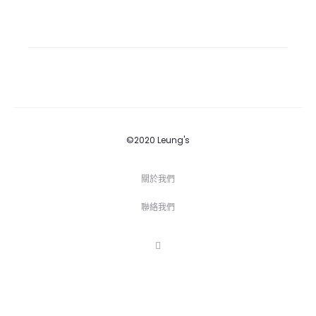
©2020 Leung's
關於我們
聯絡我們
F
a
c
e
b
o
o
k