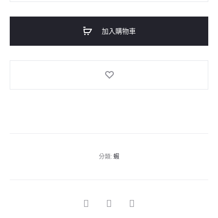
數
量
加入購物車
分類:
蝦
SHARE