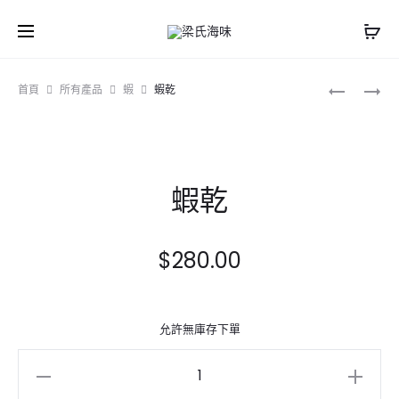
Prod
厚
蝦
首頁
所有產品
蝦
蝦乾
花
米
navig
菇
蝦乾
$
280.00
允許無庫存下單
蝦
乾