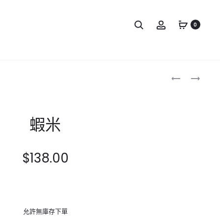
0
Produc
蝦
南
乾
韓
naviga
蠔
豉
蝦米
–
L
級
$
138.00
允許無庫存下單